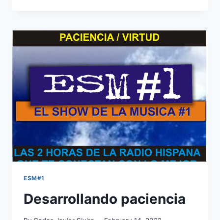
COSAS
QUE
DEBE
SABER
TODO
“MILENIAL”
ESM#1
Desarrollando paciencia