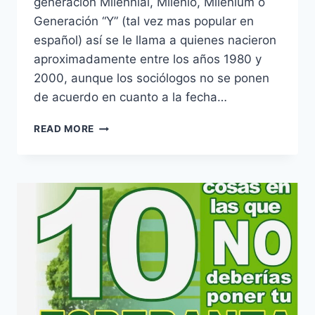
generación Milennial, Milenio, Milenium o
Generación “Y” (tal vez mas popular en
español) así se le llama a quienes nacieron
aproximadamente entre los años 1980 y
2000, aunque los sociólogos no se ponen
de acuerdo en cuanto a la fecha…
10
READ MORE
COSAS
QUE
DEBE
SABER
TODO
“MILENIAL”