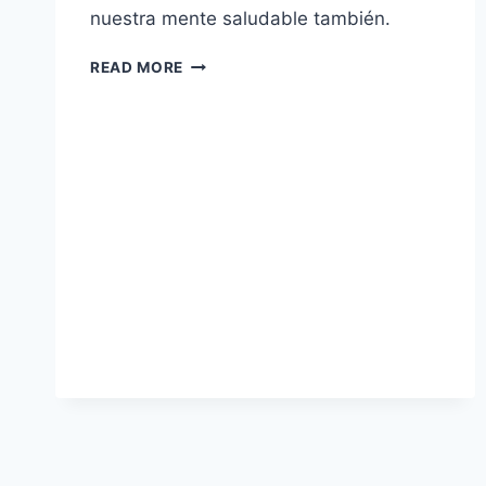
nuestra mente saludable también.
10
READ MORE
MANERAS
DE
CUIDAR
LA
SALUD
MENTAL