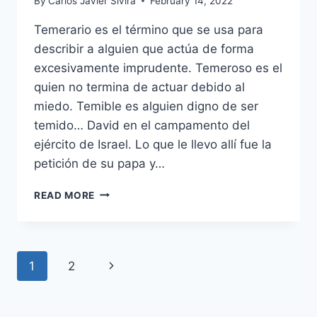
By
Carlos Javier Sivira
February 14, 2022
Temerario es el término que se usa para
describir a alguien que actúa de forma
excesivamente imprudente. Temeroso es el
quien no termina de actuar debido al
miedo. Temible es alguien digno de ser
temido… David en el campamento del
ejército de Israel. Lo que le llevo allí fue la
petición de su papa y…
¿TEMERARIO,
READ MORE
TEMEROSO
O
TEMIBLE?
Page
Next
1
2
navigation
Page