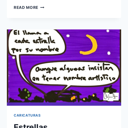
10
READ MORE
COSAS
QUE
NO
SE
DEBEN
HACER
EN
EL
NOVIAZGO
CARICATURAS
Estrellas