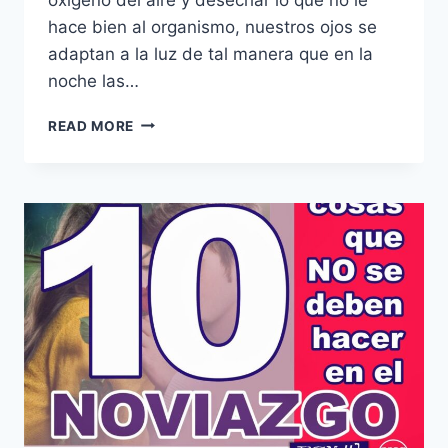
hace bien al organismo, nuestros ojos se
adaptan a la luz de tal manera que en la
noche las…
10
READ MORE
COSAS
QUE
HACEN
VALIOSO
A
TODO
SER
HUMANO